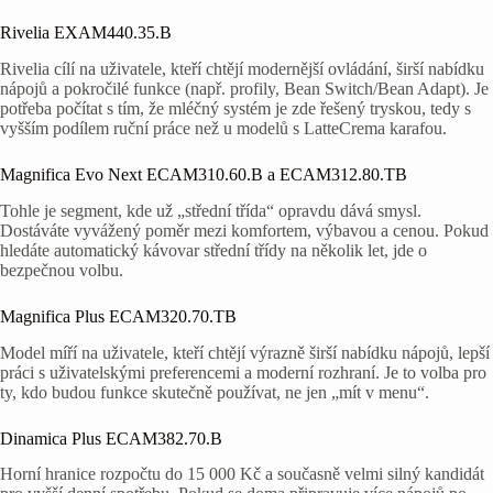
Rivelia EXAM440.35.B
Rivelia cílí na uživatele, kteří chtějí modernější ovládání, širší nabídku
nápojů a pokročilé funkce (např. profily, Bean Switch/Bean Adapt). Je
potřeba počítat s tím, že mléčný systém je zde řešený tryskou, tedy s
vyšším podílem ruční práce než u modelů s LatteCrema karafou.
Magnifica Evo Next ECAM310.60.B a ECAM312.80.TB
Tohle je segment, kde už „střední třída“ opravdu dává smysl.
Dostáváte vyvážený poměr mezi komfortem, výbavou a cenou. Pokud
hledáte automatický kávovar střední třídy na několik let, jde o
bezpečnou volbu.
Magnifica Plus ECAM320.70.TB
Model míří na uživatele, kteří chtějí výrazně širší nabídku nápojů, lepší
práci s uživatelskými preferencemi a moderní rozhraní. Je to volba pro
ty, kdo budou funkce skutečně používat, ne jen „mít v menu“.
Dinamica Plus ECAM382.70.B
Horní hranice rozpočtu do 15 000 Kč a současně velmi silný kandidát