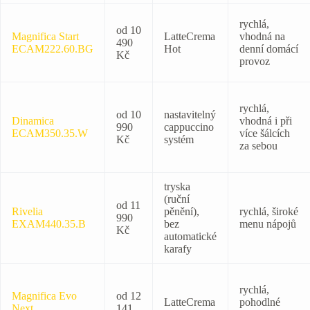
rychlá,
od 10
Magnifica Start
LatteCrema
vhodná na
490
ECAM222.60.BG
Hot
denní domácí
Kč
provoz
rychlá,
od 10
nastavitelný
Dinamica
vhodná i při
990
cappuccino
ECAM350.35.W
více šálcích
Kč
systém
za sebou
tryska
(ruční
od 11
Rivelia
pěnění),
rychlá, široké
990
EXAM440.35.B
bez
menu nápojů
Kč
automatické
karafy
rychlá,
Magnifica Evo
od 12
LatteCrema
pohodlné
Next
141