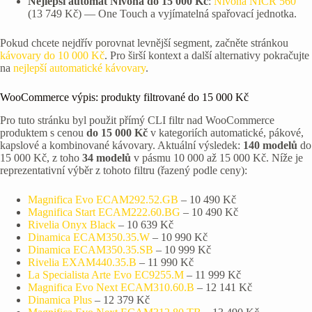
Nejlepší automat Nivona do 15 000 Kč
:
Nivona NICR 560
(13 749 Kč) — One Touch a vyjímatelná spařovací jednotka.
Pokud chcete nejdřív porovnat levnější segment, začněte stránkou
kávovary do 10 000 Kč
. Pro širší kontext a další alternativy pokračujte
na
nejlepší automatické kávovary
.
WooCommerce výpis: produkty filtrované do 15 000 Kč
Pro tuto stránku byl použit přímý CLI filtr nad WooCommerce
produktem s cenou
do 15 000 Kč
v kategoriích automatické, pákové,
kapslové a kombinované kávovary. Aktuální výsledek:
140 modelů
do
15 000 Kč, z toho
34 modelů
v pásmu 10 000 až 15 000 Kč. Níže je
reprezentativní výběr z tohoto filtru (řazený podle ceny):
Magnifica Evo ECAM292.52.GB
– 10 490 Kč
Magnifica Start ECAM222.60.BG
– 10 490 Kč
Rivelia Onyx Black
– 10 639 Kč
Dinamica ECAM350.35.W
– 10 990 Kč
Dinamica ECAM350.35.SB
– 10 999 Kč
Rivelia EXAM440.35.B
– 11 990 Kč
La Specialista Arte Evo EC9255.M
– 11 999 Kč
Magnifica Evo Next ECAM310.60.B
– 12 141 Kč
Dinamica Plus
– 12 379 Kč