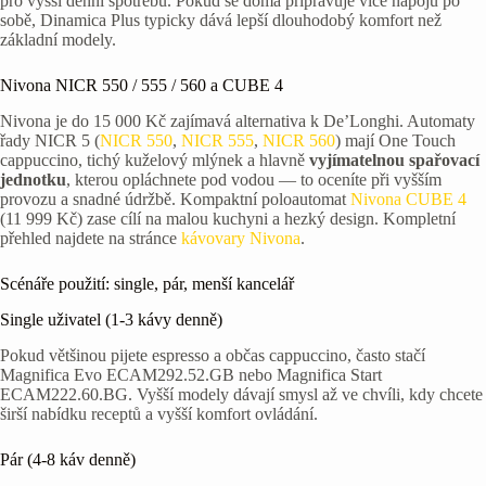
pro vyšší denní spotřebu. Pokud se doma připravuje více nápojů po
sobě, Dinamica Plus typicky dává lepší dlouhodobý komfort než
základní modely.
Nivona NICR 550 / 555 / 560 a CUBE 4
Nivona je do 15 000 Kč zajímavá alternativa k De’Longhi. Automaty
řady NICR 5 (
NICR 550
,
NICR 555
,
NICR 560
) mají One Touch
cappuccino, tichý kuželový mlýnek a hlavně
vyjímatelnou spařovací
jednotku
, kterou opláchnete pod vodou — to oceníte při vyšším
provozu a snadné údržbě. Kompaktní poloautomat
Nivona CUBE 4
(11 999 Kč) zase cílí na malou kuchyni a hezký design. Kompletní
přehled najdete na stránce
kávovary Nivona
.
Scénáře použití: single, pár, menší kancelář
Single uživatel (1-3 kávy denně)
Pokud většinou pijete espresso a občas cappuccino, často stačí
Magnifica Evo ECAM292.52.GB nebo Magnifica Start
ECAM222.60.BG. Vyšší modely dávají smysl až ve chvíli, kdy chcete
širší nabídku receptů a vyšší komfort ovládání.
Pár (4-8 káv denně)