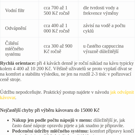
cca 700 až 1
dle tvrdosti vody a
Vodní filtr
500 Kč ročně
frekvence výměny
cca 400 až 1
závisí na vodě a počtu
Odvápnění
000 Kč ročně
cyklů
Čištění
cca 300 až 900
u častého cappuccina
mléčného
Kč ročně
výrazně důležitější
systému
Rychlá orientace:
při 4 kávách denně je roční náklad na kávu typicky
kolem 4 400 až 10 200 Kč. Většině uživatelů se proto vyplatí dívat se
na komfort a stabilitu výsledku, ne jen na rozdíl 2-3 tisíc v pořizovací
ceně stroje.
Údržbu nepodceňujte. Praktický postup najdete v návodu
jak odvápnit
kávovar
.
Nejčastější chyby při výběru kávovaru do 15000 Kč
Nákup jen podle počtu nápojů v menu:
důležitější je, jak
často dané nápoje opravdu pijete a jak snadno je připravíte.
Podcenění údržby mléčného systému:
komfort přípravy končí