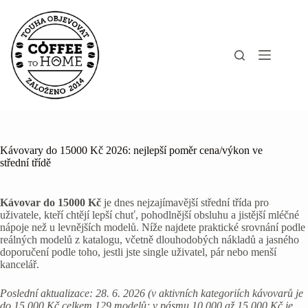
Skip
to
content
Kávovary do 15000 Kč 2026: nejlepší poměr cena/výkon ve
střední třídě
Kávovar do 15000 Kč
je dnes nejzajímavější střední třída pro
uživatele, kteří chtějí lepší chuť, pohodlnější obsluhu a jistější mléčné
nápoje než u levnějších modelů. Níže najdete praktické srovnání podle
reálných modelů z katalogu, včetně dlouhodobých nákladů a jasného
doporučení podle toho, jestli jste single uživatel, pár nebo menší
kancelář.
Poslední aktualizace: 28. 6. 2026 (v aktivních kategoriích kávovarů je
do 15 000 Kč celkem 129 modelů; v pásmu 10 000 až 15 000 Kč je