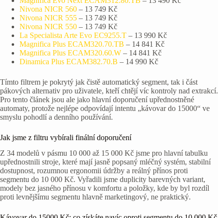
Magnifica Evo Next ECAM312.80.TB
– 13 490 Kč
Nivona NICR 560
– 13 749 Kč
Nivona NICR 555
– 13 749 Kč
Nivona NICR 550
– 13 749 Kč
La Specialista Arte Evo EC9255.T
– 13 990 Kč
Magnifica Plus ECAM320.70.TB
– 14 841 Kč
Magnifica Plus ECAM320.60.W
– 14 841 Kč
Dinamica Plus ECAM382.70.B
– 14 990 Kč
Tímto filtrem je pokrytý jak čistě automatický segment, tak i část
pákových alternativ pro uživatele, kteří chtějí víc kontroly nad extrakcí.
Pro tento článek jsou ale jako hlavní doporučení upřednostněné
automaty, protože nejlépe odpovídají intentu „kávovar do 15000“ ve
smyslu pohodlí a denního používání.
Jak jsme z filtru vybírali finální doporučení
Z 34 modelů v pásmu 10 000 až 15 000 Kč jsme pro hlavní tabulku
upřednostnili stroje, které mají jasně popsaný mléčný systém, stabilní
dostupnost, rozumnou ergonomii údržby a reálný přínos proti
segmentu do 10 000 Kč. Vyřadili jsme duplicity barevných variant,
modely bez jasného přínosu v komfortu a položky, kde by byl rozdíl
proti levnějšímu segmentu hlavně marketingový, ne praktický.
Kávovar do 15000 Kč: co získáte navíc oproti segmentu do 10 000 Kč