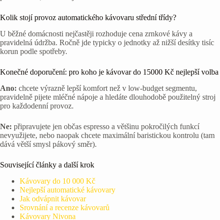
Kolik stojí provoz automatického kávovaru střední třídy?
U běžné domácnosti nejčastěji rozhoduje cena zrnkové kávy a
pravidelná údržba. Ročně jde typicky o jednotky až nižší desítky tisíc
korun podle spotřeby.
Konečné doporučení: pro koho je kávovar do 15000 Kč nejlepší volba
Ano:
chcete výrazně lepší komfort než v low-budget segmentu,
pravidelně pijete mléčné nápoje a hledáte dlouhodobě použitelný stroj
pro každodenní provoz.
Ne:
připravujete jen občas espresso a většinu pokročilých funkcí
nevyužijete, nebo naopak chcete maximální baristickou kontrolu (tam
dává větší smysl pákový směr).
Související články a další krok
Kávovary do 10 000 Kč
Nejlepší automatické kávovary
Jak odvápnit kávovar
Srovnání a recenze kávovarů
Kávovary Nivona