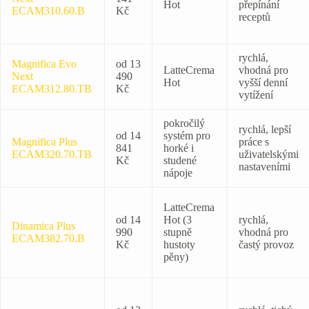
Hot
přepínání
ECAM310.60.B
Kč
receptů
rychlá,
Magnifica Evo
od 13
LatteCrema
vhodná pro
Next
490
Hot
vyšší denní
ECAM312.80.TB
Kč
vytížení
pokročilý
rychlá, lepší
od 14
systém pro
Magnifica Plus
práce s
841
horké i
ECAM320.70.TB
uživatelskými
Kč
studené
nastaveními
nápoje
LatteCrema
od 14
Hot (3
rychlá,
Dinamica Plus
990
stupně
vhodná pro
ECAM382.70.B
Kč
hustoty
častý provoz
pěny)