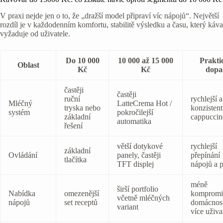
V praxi nejde jen o to, že „dražší model připraví víc nápojů“. Největší
rozdíl je v každodenním komfortu, stabilitě výsledku a času, který káva
vyžaduje od uživatele.
Do 10 000
10 000 až 15 000
Prakti
Oblast
Kč
Kč
dopa
častěji
častěji
ruční
rychlejší a
Mléčný
LatteCrema Hot /
tryska nebo
konzistent
systém
pokročilejší
základní
cappuccino
automatika
řešení
větší dotykové
rychlejší
základní
Ovládání
panely, častěji
přepínání
tlačítka
TFT displej
nápojů a p
méně
širší portfolio
Nabídka
omezenější
kompromi
včetně mléčných
nápojů
set receptů
domácnost
variant
více uživa