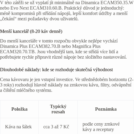
V této zátěži se už vyplatí jít minimálně na Dinamica ECAM350.35.W
nebo Evo Next ECAM310.60.B. Praktický důvod je jednoduchý:
méně kompromisů při střídání nápojů, lepší komfort údržby a menší
„čekání“ mezi požadavky dvou uživatelů.
Menší kancelář (8-20 káv denně)
Do menší kanceláře v tomto rozpočtu obvykle nejlépe vychází
Dinamica Plus ECAM382.70.B nebo Magnifica Plus
ECAM320.70.TB. Jsou vhodnější tam, kde se střídá více lidí a
potřebujete rychle připravit různé nápoje bez složitého nastavování.
Dlouhodobé náklady: kde se rozhoduje skutečná výhodnost
Cena kávovaru je jen vstupní investice. Ve střednědobém horizontu (2-
3 roky) rozhodují hlavně náklady na zrnkovou kávu, filtry, odvápnění
a čištění mléčného systému.
Typický
Položka
Poznámka
rozsah
podle ceny zrnkové
Káva na šálek
cca 3 až 7 Kč
kávy a receptury