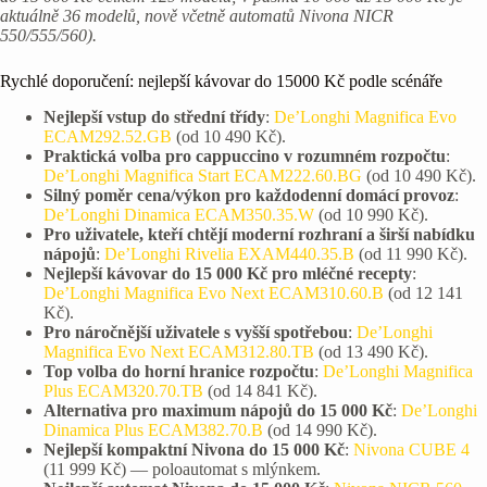
aktuálně 36 modelů, nově včetně automatů Nivona NICR
550/555/560).
Rychlé doporučení: nejlepší kávovar do 15000 Kč podle scénáře
Nejlepší vstup do střední třídy
:
De’Longhi Magnifica Evo
ECAM292.52.GB
(od 10 490 Kč).
Praktická volba pro cappuccino v rozumném rozpočtu
:
De’Longhi Magnifica Start ECAM222.60.BG
(od 10 490 Kč).
Silný poměr cena/výkon pro každodenní domácí provoz
:
De’Longhi Dinamica ECAM350.35.W
(od 10 990 Kč).
Pro uživatele, kteří chtějí moderní rozhraní a širší nabídku
nápojů
:
De’Longhi Rivelia EXAM440.35.B
(od 11 990 Kč).
Nejlepší kávovar do 15 000 Kč pro mléčné recepty
:
De’Longhi Magnifica Evo Next ECAM310.60.B
(od 12 141
Kč).
Pro náročnější uživatele s vyšší spotřebou
:
De’Longhi
Magnifica Evo Next ECAM312.80.TB
(od 13 490 Kč).
Top volba do horní hranice rozpočtu
:
De’Longhi Magnifica
Plus ECAM320.70.TB
(od 14 841 Kč).
Alternativa pro maximum nápojů do 15 000 Kč
:
De’Longhi
Dinamica Plus ECAM382.70.B
(od 14 990 Kč).
Nejlepší kompaktní Nivona do 15 000 Kč
:
Nivona CUBE 4
(11 999 Kč) — poloautomat s mlýnkem.