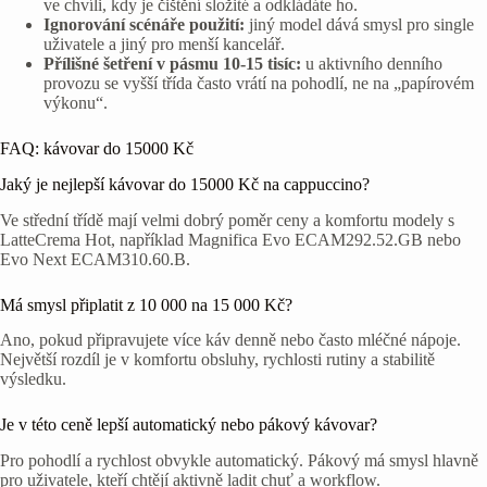
ve chvíli, kdy je čištění složité a odkládáte ho.
Ignorování scénáře použití:
jiný model dává smysl pro single
uživatele a jiný pro menší kancelář.
Přílišné šetření v pásmu 10-15 tisíc:
u aktivního denního
provozu se vyšší třída často vrátí na pohodlí, ne na „papírovém
výkonu“.
FAQ: kávovar do 15000 Kč
Jaký je nejlepší kávovar do 15000 Kč na cappuccino?
Ve střední třídě mají velmi dobrý poměr ceny a komfortu modely s
LatteCrema Hot, například Magnifica Evo ECAM292.52.GB nebo
Evo Next ECAM310.60.B.
Má smysl připlatit z 10 000 na 15 000 Kč?
Ano, pokud připravujete více káv denně nebo často mléčné nápoje.
Největší rozdíl je v komfortu obsluhy, rychlosti rutiny a stabilitě
výsledku.
Je v této ceně lepší automatický nebo pákový kávovar?
Pro pohodlí a rychlost obvykle automatický. Pákový má smysl hlavně
pro uživatele, kteří chtějí aktivně ladit chuť a workflow.