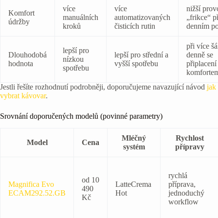
více
více
nižší prov
Komfort
manuálních
automatizovaných
„frikce“ p
údržby
kroků
čisticích rutin
denním po
při více šá
lepší pro
Dlouhodobá
lepší pro střední a
denně se
nízkou
hodnota
vyšší spotřebu
připlacení
spotřebu
komforte
Jestli řešíte rozhodnutí podrobněji, doporučujeme navazující návod
jak
vybrat kávovar
.
Srovnání doporučených modelů (povinné parametry)
Mléčný
Rychlost
Model
Cena
systém
přípravy
rychlá
od 10
Magnifica Evo
LatteCrema
příprava,
490
ECAM292.52.GB
Hot
jednoduchý
Kč
workflow