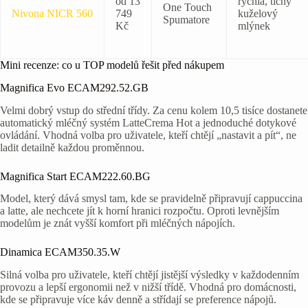
od 13
rychlá, tichý
One Touch
Nivona NICR 560
749
kuželový
Spumatore
Kč
mlýnek
Mini recenze: co u TOP modelů řešit před nákupem
Magnifica Evo ECAM292.52.GB
Velmi dobrý vstup do střední třídy. Za cenu kolem 10,5 tisíce dostanete
automatický mléčný systém LatteCrema Hot a jednoduché dotykové
ovládání. Vhodná volba pro uživatele, kteří chtějí „nastavit a pít“, ne
ladit detailně každou proměnnou.
Magnifica Start ECAM222.60.BG
Model, který dává smysl tam, kde se pravidelně připravují cappuccina
a latte, ale nechcete jít k horní hranici rozpočtu. Oproti levnějším
modelům je znát vyšší komfort při mléčných nápojích.
Dinamica ECAM350.35.W
Silná volba pro uživatele, kteří chtějí jistější výsledky v každodenním
provozu a lepší ergonomii než v nižší třídě. Vhodná pro domácnosti,
kde se připravuje více káv denně a střídají se preference nápojů.