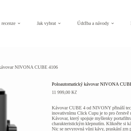
 recenze
Jak vybrat
Údržba a návody
ý kávovar NIVONA CUBE 4106
Poloautomatický kávovar NIVONA CUB
11 999,00
Kč
Kávovar CUBE 4 od NIVONY přináší tech
inovativnímu Click Cupu je to pro čerstvě 
Kávovar, který spojuje myšlenky portafiltr
charakteristickým klepnutím. Klikněte si ká
Nic se nevyrovná vůni kávy, praskání zrn p