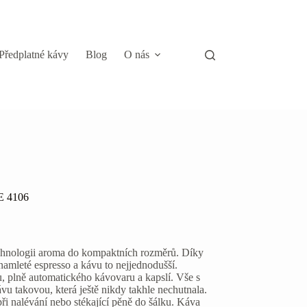
Předplatné kávy
Blog
O nás
E 4106
nologii aroma do kompaktních rozměrů. Díky
namleté espresso a kávu to nejjednodušší.
u, plně automatického kávovaru a kapslí. Vše s
vu takovou, která ještě nikdy takhle nechutnala.
ři nalévání nebo stékající pěně do šálku. Káva