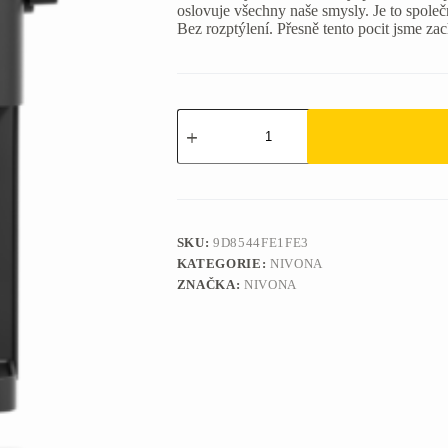
oslovuje všechny naše smysly. Je to společ
Bez rozptýlení. Přesně tento pocit jsme z
Poloautomatický
kávovar
NIVONA
CUBE
4106
množství
SKU:
9D8544FE1FE3
KATEGORIE:
NIVONA
ZNAČKA:
NIVONA