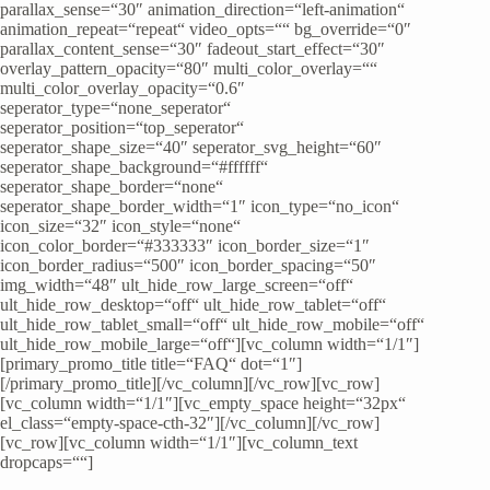
parallax_sense=“30″ animation_direction=“left-animation“
animation_repeat=“repeat“ video_opts=““ bg_override=“0″
parallax_content_sense=“30″ fadeout_start_effect=“30″
overlay_pattern_opacity=“80″ multi_color_overlay=““
multi_color_overlay_opacity=“0.6″
seperator_type=“none_seperator“
seperator_position=“top_seperator“
seperator_shape_size=“40″ seperator_svg_height=“60″
seperator_shape_background=“#ffffff“
seperator_shape_border=“none“
seperator_shape_border_width=“1″ icon_type=“no_icon“
icon_size=“32″ icon_style=“none“
icon_color_border=“#333333″ icon_border_size=“1″
icon_border_radius=“500″ icon_border_spacing=“50″
img_width=“48″ ult_hide_row_large_screen=“off“
ult_hide_row_desktop=“off“ ult_hide_row_tablet=“off“
ult_hide_row_tablet_small=“off“ ult_hide_row_mobile=“off“
ult_hide_row_mobile_large=“off“][vc_column width=“1/1″]
[primary_promo_title title=“FAQ“ dot=“1″]
[/primary_promo_title][/vc_column][/vc_row][vc_row]
[vc_column width=“1/1″][vc_empty_space height=“32px“
el_class=“empty-space-cth-32″][/vc_column][/vc_row]
[vc_row][vc_column width=“1/1″][vc_column_text
dropcaps=““]