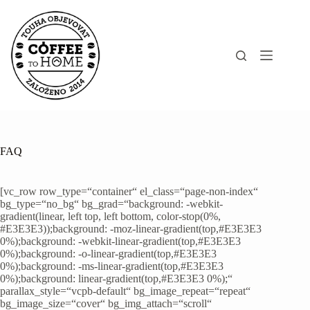
Skip
to
content
FAQ
[vc_row row_type=“container“ el_class=“page-non-index“
bg_type=“no_bg“ bg_grad=“background: -webkit-
gradient(linear, left top, left bottom, color-stop(0%,
#E3E3E3));background: -moz-linear-gradient(top,#E3E3E3
0%);background: -webkit-linear-gradient(top,#E3E3E3
0%);background: -o-linear-gradient(top,#E3E3E3
0%);background: -ms-linear-gradient(top,#E3E3E3
0%);background: linear-gradient(top,#E3E3E3 0%);“
parallax_style=“vcpb-default“ bg_image_repeat=“repeat“
bg_image_size=“cover“ bg_img_attach=“scroll“