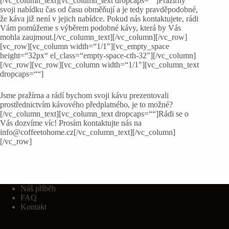
[/vc_column_text][vc_column_text dropcaps=““]Pražírny
svoji nabídku čas od času obměňují a je tedy pravděpodobné,
že káva již není v jejich nabídce. Pokud nás kontaktujete, rádi
Vám pomůžeme s výběrem podobné kávy, která by Vás
mohla zaujmout.[/vc_column_text][/vc_column][/vc_row]
[vc_row][vc_column width=“1/1″][vc_empty_space
height=“32px“ el_class=“empty-space-cth-32″][/vc_column]
[/vc_row][vc_row][vc_column width=“1/1″][vc_column_text
dropcaps=““]
Jsme pražírna a rádí bychom svoji kávu prezentovali
prostřednictvím kávového předplatného, je to možné?
[/vc_column_text][vc_column_text dropcaps=““]Rádi se o
Vás dozvíme víc! Prosím kontaktujte nás na
info@coffeetohome.cz[/vc_column_text][/vc_column]
[/vc_row]
Náš příběh
FAQ
Kontakt