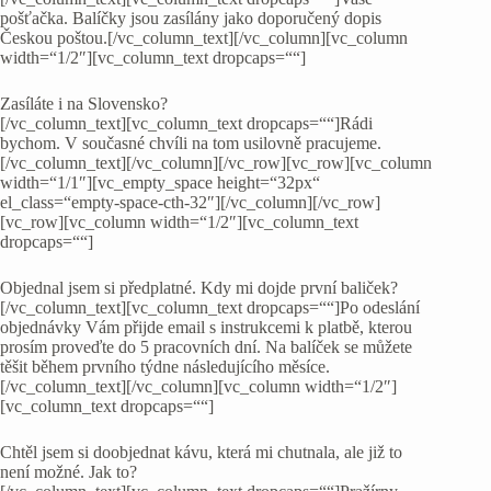
pošťačka. Balíčky jsou zasílány jako doporučený dopis
Českou poštou.[/vc_column_text][/vc_column][vc_column
width=“1/2″][vc_column_text dropcaps=““]
Zasíláte i na Slovensko?
[/vc_column_text][vc_column_text dropcaps=““]Rádi
bychom. V současné chvíli na tom usilovně pracujeme.
[/vc_column_text][/vc_column][/vc_row][vc_row][vc_column
width=“1/1″][vc_empty_space height=“32px“
el_class=“empty-space-cth-32″][/vc_column][/vc_row]
[vc_row][vc_column width=“1/2″][vc_column_text
dropcaps=““]
Objednal jsem si předplatné. Kdy mi dojde první baliček?
[/vc_column_text][vc_column_text dropcaps=““]Po odeslání
objednávky Vám přijde email s instrukcemi k platbě, kterou
prosím proveďte do 5 pracovních dní. Na balíček se můžete
těšit během prvního týdne následujícího měsíce.
[/vc_column_text][/vc_column][vc_column width=“1/2″]
[vc_column_text dropcaps=““]
Chtěl jsem si doobjednat kávu, která mi chutnala, ale již to
není možné. Jak to?