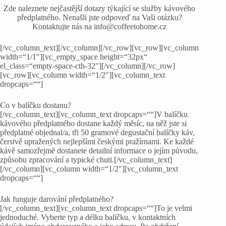
Zde naleznete nejčastější dotazy týkající se služby kávového
předplatného. Nenašli jste odpoveď na Vaši otázku?
Kontaktujte nás na info@coffeetohome.cz
[/vc_column_text][/vc_column][/vc_row][vc_row][vc_column
width=“1/1″][vc_empty_space height=“32px“
el_class=“empty-space-cth-32″][/vc_column][/vc_row]
[vc_row][vc_column width=“1/2″][vc_column_text
dropcaps=““]
Co v balíčku dostanu?
[/vc_column_text][vc_column_text dropcaps=““]V balíčku
kávového předplatného dostane každý měsíc, na něž jste si
předplatné objednal/a, tři 50 gramové degustační balíčky káv,
čerstvě upražených nejlepšími českými pražírnami. Ke každé
kávě samozřejmě dostanete detailní informace o jejím původu,
způsobu zpracování a typické chuti.[/vc_column_text]
[/vc_column][vc_column width=“1/2″][vc_column_text
dropcaps=““]
Jak funguje darování předplatného?
[/vc_column_text][vc_column_text dropcaps=““]To je velmi
jednoduché. Vyberte typ a délku balíčku, v kontaktních