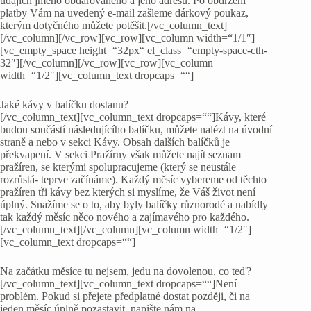
údajích jméno obdarovaného a jeho adresu. Po obdržení
platby Vám na uvedený e-mail zašleme dárkový poukaz,
kterým dotyčného můžete potěšit.[/vc_column_text]
[/vc_column][/vc_row][vc_row][vc_column width=“1/1″]
[vc_empty_space height=“32px“ el_class=“empty-space-cth-
32″][/vc_column][/vc_row][vc_row][vc_column
width=“1/2″][vc_column_text dropcaps=““]
Jaké kávy v balíčku dostanu?
[/vc_column_text][vc_column_text dropcaps=““]Kávy, které
budou součástí následujícího balíčku, můžete nalézt na úvodní
straně a nebo v sekci Kávy. Obsah dalších balíčků je
překvapení. V sekci Pražírny však můžete najít seznam
pražíren, se kterými spolupracujeme (který se neustále
rozrůstá- teprve začínáme). Každý měsíc vybereme od těchto
pražíren tři kávy bez kterých si myslíme, že Váš život není
úplný. Snažíme se o to, aby byly balíčky různorodé a nabídly
tak každý měsíc něco nového a zajímavého pro každého.
[/vc_column_text][/vc_column][vc_column width=“1/2″]
[vc_column_text dropcaps=““]
Na začátku měsíce tu nejsem, jedu na dovolenou, co teď?
[/vc_column_text][vc_column_text dropcaps=““]Není
problém. Pokud si přejete předplatné dostat později, či na
jeden měsíc úplně pozastavit, napište nám na