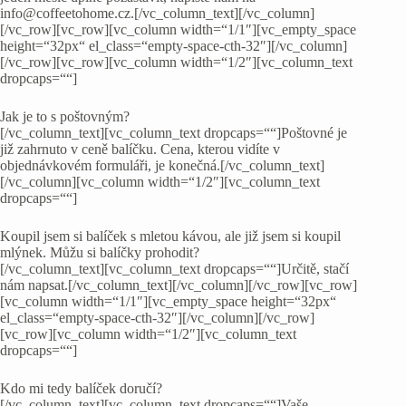
info@coffeetohome.cz.[/vc_column_text][/vc_column]
[/vc_row][vc_row][vc_column width=“1/1″][vc_empty_space
height=“32px“ el_class=“empty-space-cth-32″][/vc_column]
[/vc_row][vc_row][vc_column width=“1/2″][vc_column_text
dropcaps=““]
Jak je to s poštovným?
[/vc_column_text][vc_column_text dropcaps=““]Poštovné je
již zahrnuto v ceně balíčku. Cena, kterou vidíte v
objednávkovém formuláři, je konečná.[/vc_column_text]
[/vc_column][vc_column width=“1/2″][vc_column_text
dropcaps=““]
Koupil jsem si balíček s mletou kávou, ale již jsem si koupil
mlýnek. Můžu si balíčky prohodit?
[/vc_column_text][vc_column_text dropcaps=““]Určitě, stačí
nám napsat.[/vc_column_text][/vc_column][/vc_row][vc_row]
[vc_column width=“1/1″][vc_empty_space height=“32px“
el_class=“empty-space-cth-32″][/vc_column][/vc_row]
[vc_row][vc_column width=“1/2″][vc_column_text
dropcaps=““]
Kdo mi tedy balíček doručí?
[/vc_column_text][vc_column_text dropcaps=““]Vaše