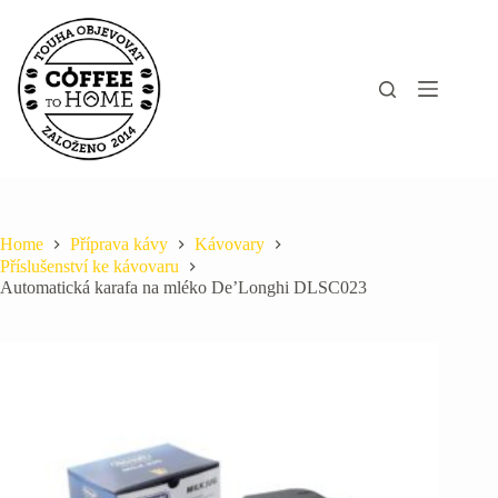
Skip
to
content
Home
Příprava kávy
Kávovary
Příslušenství ke kávovaru
Automatická karafa na mléko De’Longhi DLSC023