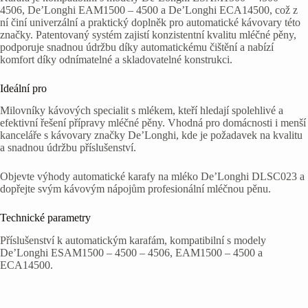
4506, De’Longhi EAM1500 – 4500 a De’Longhi ECA14500, což z
ní činí univerzální a praktický doplněk pro automatické kávovary této
značky. Patentovaný systém zajistí konzistentní kvalitu mléčné pěny,
podporuje snadnou údržbu díky automatickému čištění a nabízí
komfort díky odnímatelné a skladovatelné konstrukci.
Ideální pro
Milovníky kávových specialit s mlékem, kteří hledají spolehlivé a
efektivní řešení přípravy mléčné pěny. Vhodná pro domácnosti i menší
kanceláře s kávovary značky De’Longhi, kde je požadavek na kvalitu
a snadnou údržbu příslušenství.
Objevte výhody automatické karafy na mléko De’Longhi DLSC023 a
dopřejte svým kávovým nápojům profesionální mléčnou pěnu.
Technické parametry
Příslušenství k automatickým karafám, kompatibilní s modely
De’Longhi ESAM1500 – 4500 – 4506, EAM1500 – 4500 a
ECA14500.