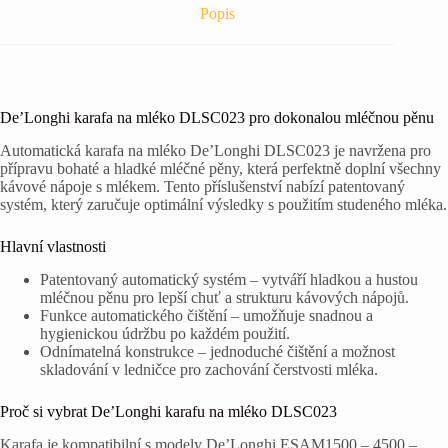
Popis
De’Longhi karafa na mléko DLSC023 pro dokonalou mléčnou pěnu
Automatická karafa na mléko De’Longhi DLSC023 je navržena pro
přípravu bohaté a hladké mléčné pěny, která perfektně doplní všechny
kávové nápoje s mlékem. Tento příslušenství nabízí patentovaný
systém, který zaručuje optimální výsledky s použitím studeného mléka.
Hlavní vlastnosti
Patentovaný automatický systém – vytváří hladkou a hustou
mléčnou pěnu pro lepší chuť a strukturu kávových nápojů.
Funkce automatického čištění – umožňuje snadnou a
hygienickou údržbu po každém použití.
Odnímatelná konstrukce – jednoduché čištění a možnost
skladování v ledničce pro zachování čerstvosti mléka.
Proč si vybrat De’Longhi karafu na mléko DLSC023
Karafa je kompatibilní s modely De’Longhi ESAM1500 – 4500 –