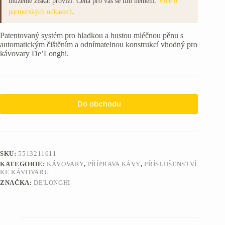
můžeme získat provizi. Cena pro vás se tím nemění.
Více o
partnerských odkazech
.
Patentovaný systém pro hladkou a hustou mléčnou pěnu s
automatickým čištěním a odnímatelnou konstrukcí vhodný pro
kávovary De’Longhi.
Do obchodu
SKU:
5513211611
KATEGORIE:
KÁVOVARY
,
PŘÍPRAVA KÁVY
,
PŘÍSLUŠENSTVÍ
KE KÁVOVARU
ZNAČKA:
DE'LONGHI