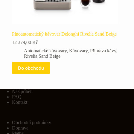
Plnoautomatický kávovar Delonghi Rivelia Sand Beige
12 379,00
Kč
Automatické kávovary
,
Kávovary
,
Příprava kávy
,
Rivelia Sand Beige
Do obchodu
Náš příběh
FAQ
Kontakt
Obchodní podmínky
Doprava
Platba